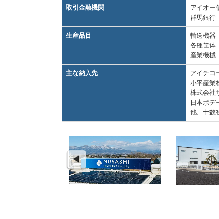
取引金融機関
アイオー
群馬銀行
生産品目
輸送機器
各種筐体
産業機械
主な納入先
アイチコ
小平産業
株式会社
日本ボデ
他、十数