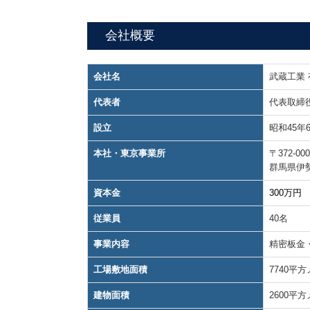
会社概要
会社名
武蔵工業
代表者
代表取締
設立
昭和45年
本社・東京事業所
〒372-000
群馬県伊勢
資本金
300万円
従業員
40名
事業内容
精密板金
工場敷地面積
7740平
建物面積
2600平