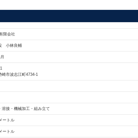
 有限会社
役 小林良輔
6月
1
崎市波志江町4734-1
・溶接・機械加工・組み立て
方メートル
方メートル