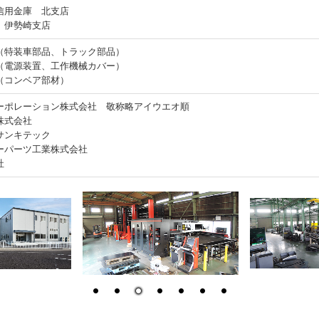
信用金庫 北支店
 伊勢崎支店
（特装車部品、トラック部品）
（電源装置、工作機械カバー）
（コンベア部材）
ーポレーション株式会社 敬称略アイウエオ順
株式会社
サンキテック
ーパーツ工業株式会社
社