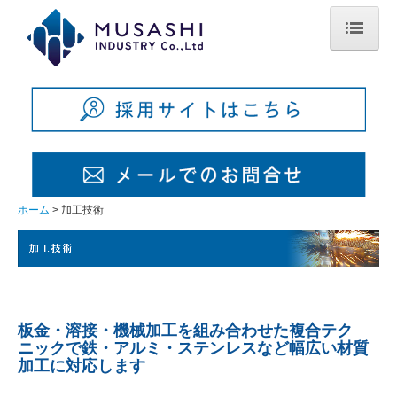
ホーム
加工技術
設備紹介
生産管理・品質方針
ホーム
加工技術
デジタル技術・DX
製品案内
会社案内
板金・溶接・機械加工を組み合わせた複合テク
採用情報
ニックで
鉄・アルミ・ステンレスなど幅広い材質
加工に対応します
お問合せ